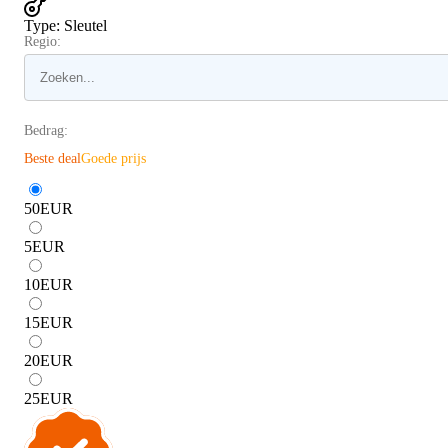
Type
:
Sleutel
Regio:
Bedrag:
Beste deal
Goede prijs
50
EUR
5
EUR
10
EUR
15
EUR
20
EUR
25
EUR