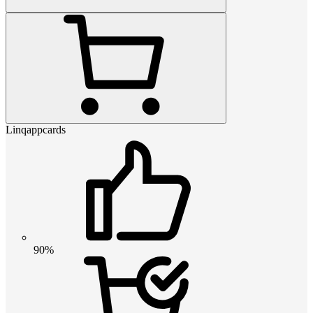
Linqappcards
90%