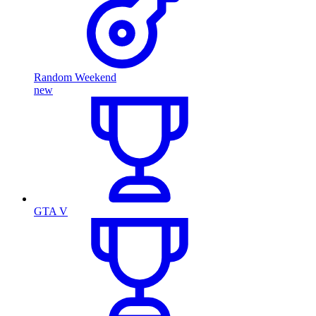
Random Weekend
new
GTA V