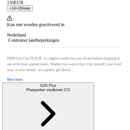
150
EUR
+
14
+
10
meer
Kan niet worden geactiveerd in
Nederland
Controleer landbeperkingen
H&M Gift Card 50 EUR is a digital voucher for your dream fashion shopping in
one of the most popular stores. Whether you want to buy it for yourself, your loved
ones, or your friends - it's a perfect gift idea fo ...
Meer lezen
G2A Plus
Pluspunten verdienen:
172