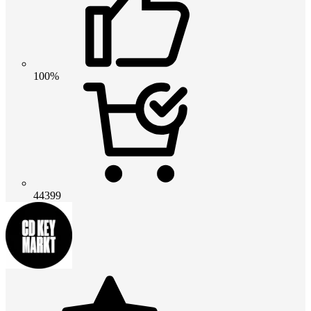
100%
44399