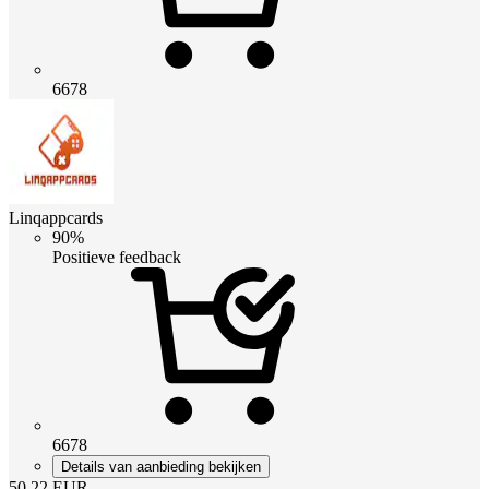
6678
Linqappcards
90%
Positieve feedback
6678
Details van aanbieding bekijken
50.22
EUR