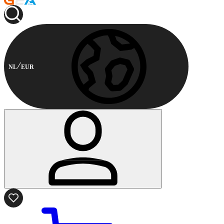
NL
EUR