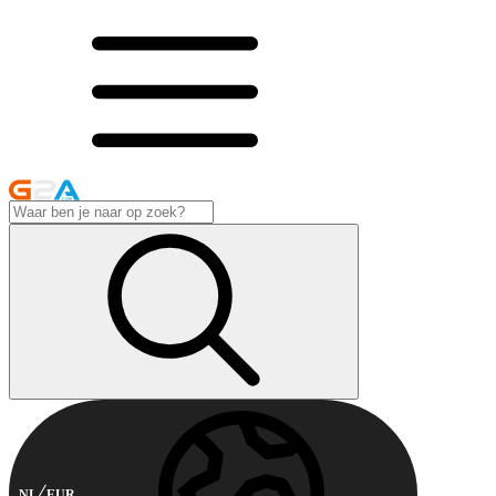
NL
EUR