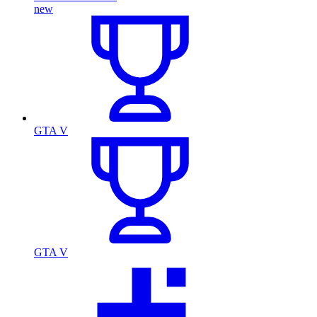
new
GTA V
GTA V