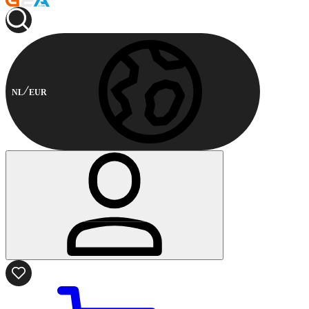
NL
EUR