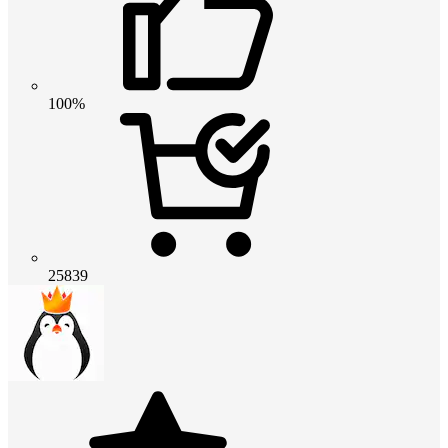
100%
25839