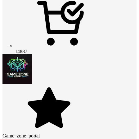
14887
Game_zone_portal