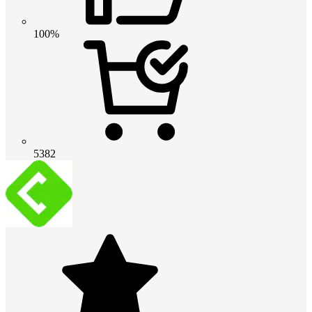
100%
5382