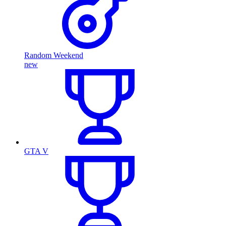
Random Weekend
new
GTA V