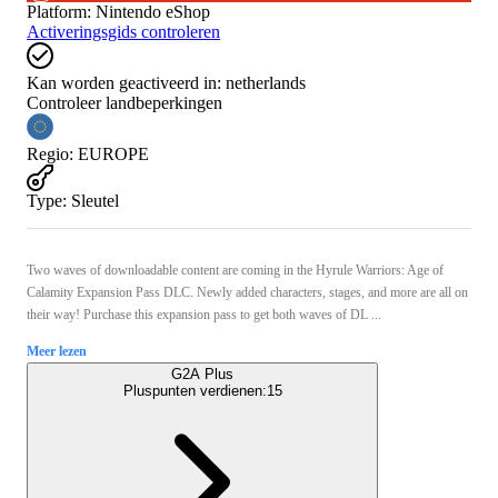
Platform
:
Nintendo eShop
Activeringsgids controleren
Kan worden geactiveerd in:
netherlands
Controleer landbeperkingen
Regio
:
EUROPE
Type
:
Sleutel
Two waves of downloadable content are coming in the Hyrule Warriors: Age of
Calamity Expansion Pass DLC. Newly added characters, stages, and more are all on
their way! Purchase this expansion pass to get both waves of DL ...
Meer lezen
G2A Plus
Pluspunten verdienen:
15