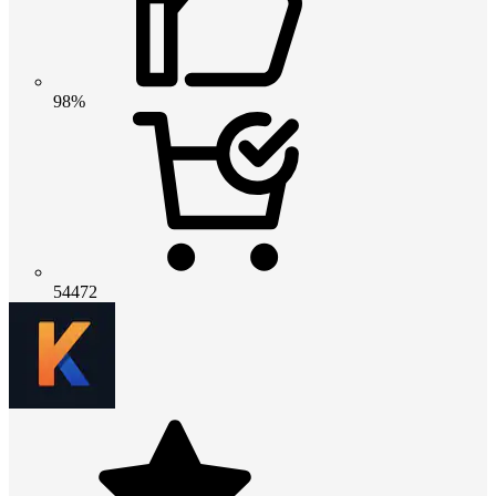
98%
54472