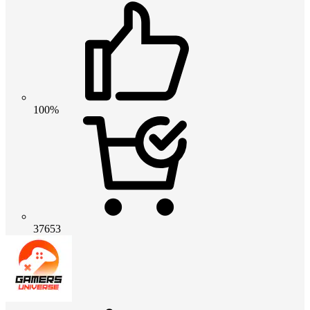
100%
37653