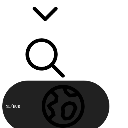
NL
EUR