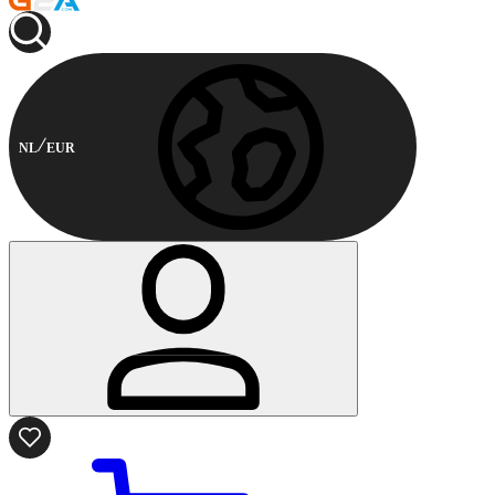
NL
EUR