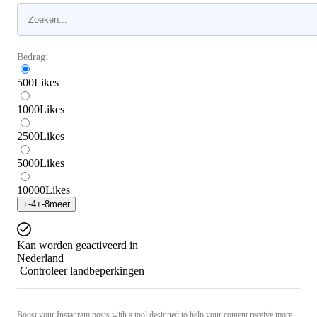
Bedrag:
500
Likes
1000
Likes
2500
Likes
5000
Likes
10000
Likes
+
-4
+
-8
meer
Kan worden geactiveerd in
Nederland
Controleer landbeperkingen
Boost your Instagram posts with a tool designed to help your content receive more