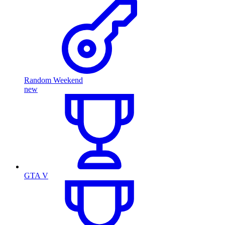
Random Weekend
new
GTA V