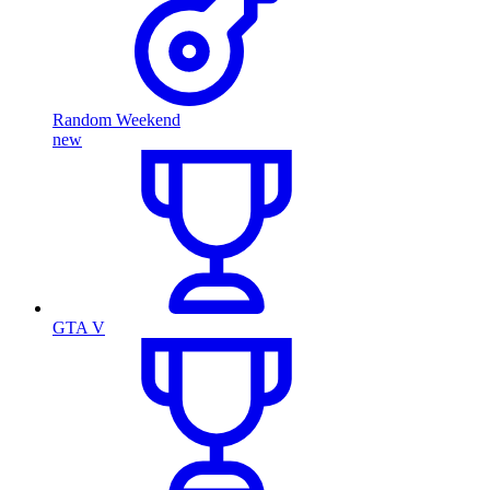
Random Weekend
new
GTA V