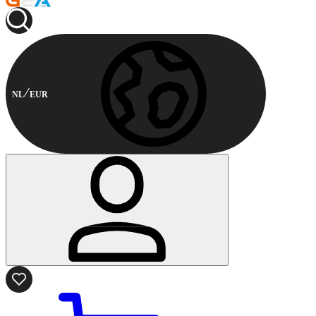
NL
EUR