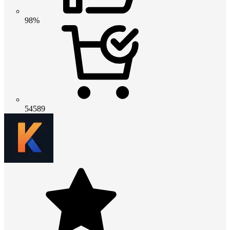
98%
54589