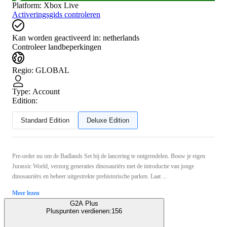
Platform
:
Xbox Live
Activeringsgids controleren
Kan worden geactiveerd in:
netherlands
Controleer landbeperkingen
Regio
:
GLOBAL
Type
:
Account
Edition:
Standard Edition
Deluxe Edition
Pre-order nu om de Badlands Set bij de lancering te ontgrendelen. Bouw je eigen
Jurassic World, verzorg generaties dinosauriërs met de introductie van jonge
dinosauriërs en beheer uitgestrekte prehistorische parken. Laat ...
Meer lezen
G2A Plus
Pluspunten verdienen:
156