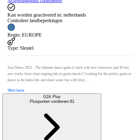
Activeringsgids controleren
Kan worden geactiveerd in:
netherlands
Controleer landbeperkingen
Regio
:
EUROPE
Type
:
Sleutel
Just Dance 2022 , The ultimate dance game is back with new universes and 40 hot
new tracks from chart-topping hits to great classics! Looking for the perfect game to
dance to the latest hits and share some fun with frien ...
Meer lezen
G2A Plus
Pluspunten verdienen:
81