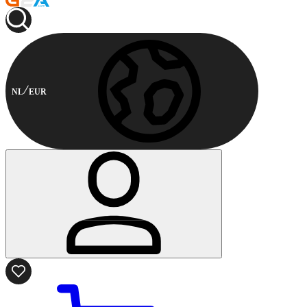
NL
EUR