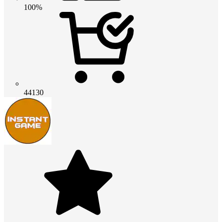
100%
44130