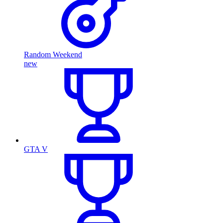
Random Weekend
new
GTA V