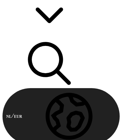
NL
EUR