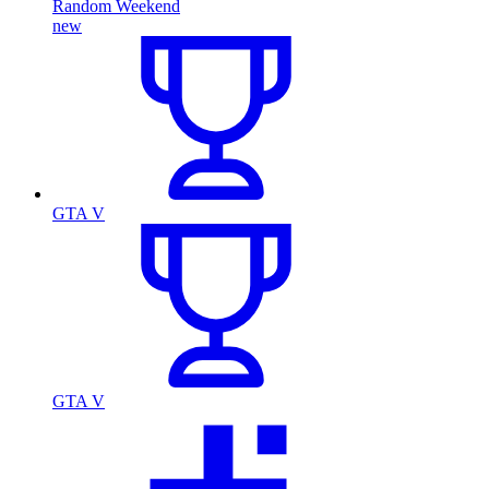
Random Weekend
new
GTA V
GTA V