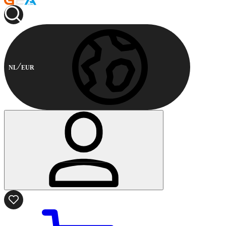
NL
EUR