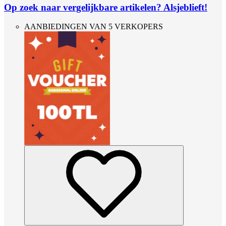
Op zoek naar vergelijkbare artikelen? Alsjeblieft!
AANBIEDINGEN VAN 5 VERKOPERS