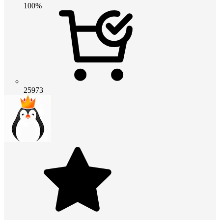
100%
25973