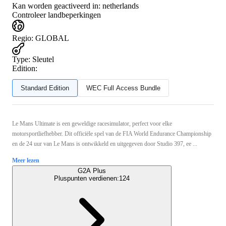
Kan worden geactiveerd in:
netherlands
Controleer landbeperkingen
Regio
:
GLOBAL
Type
:
Sleutel
Edition:
Standard Edition
WEC Full Access Bundle
Le Mans Ultimate is een geweldige racesimulator, perfect voor elke
motorsportliefhebber. Dit officiële spel van de FIA World Endurance Championship
en de 24 uur van Le Mans is ontwikkeld en uitgegeven door Studio 397, ee ...
Meer lezen
G2A Plus
Pluspunten verdienen:
124