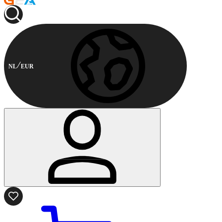
NL
EUR