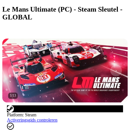
Le Mans Ultimate (PC) - Steam Sleutel -
GLOBAL
1
/
13
Platform
:
Steam
Activeringsgids controleren