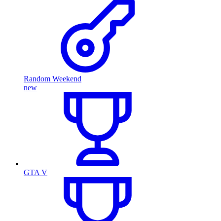
Random Weekend
new
GTA V