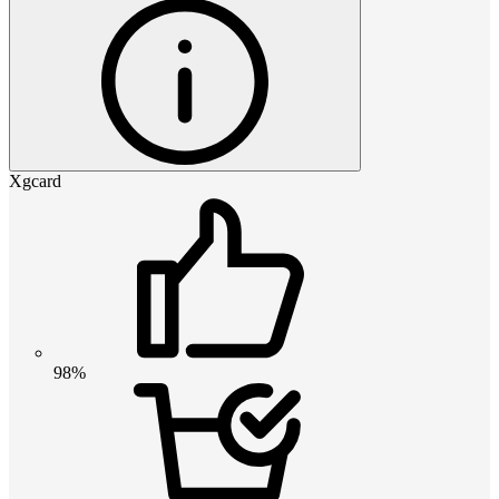
Xgcard
98%