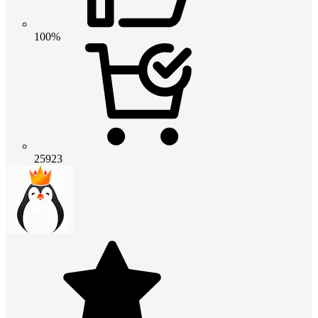
100%
25923