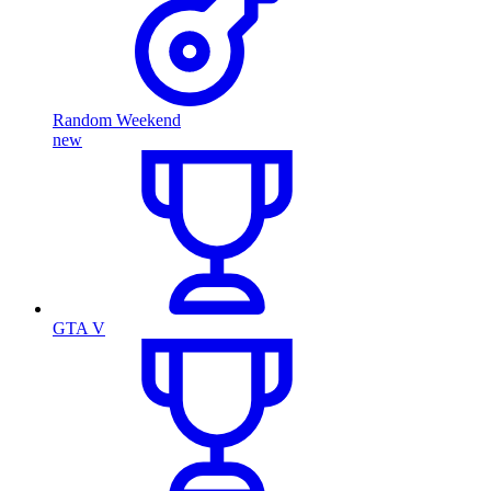
Random Weekend
new
GTA V