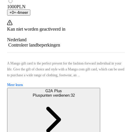
1000
PLN
+
0
+
-4
meer
Kan niet worden geactiveerd in
Nederland
Controleer landbeperkingen
A Mango gift card is the perfect present for the fashion-forward individual in your
life. Give the gift of choice and style with a Mango.com gift card, which can be used
to purchase a wide range of clothing, footwear, an ...
Meer lezen
G2A Plus
Pluspunten verdienen:
32