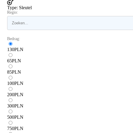
Type
:
Sleutel
Regio:
Bedrag:
130
PLN
65
PLN
85
PLN
100
PLN
200
PLN
300
PLN
500
PLN
750
PLN