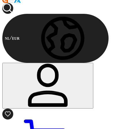
NL
EUR