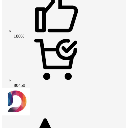
100%
80450