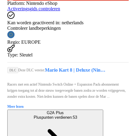
Platform
:
Nintendo eShop
Activeringsgids controleren
Kan worden geactiveerd in:
netherlands
Controleer landbeperkingen
Regio
:
EUROPE
Type
:
Sleutel
Mario Kart 8 | Deluxe (Nintendo Switch) - Nintendo eShop Key - GLOBAL
Deze DLC vereist:
DLC
Racers met een actief Nintendo Switch Online + Expansion Pack-abonnement
krijgen toegang tot al deze nieuw toegevoegde banen zodra ze worden vrijgegeven,
zonder extra kosten. Niet-leden kunnen de banen spelen door de Mar ...
Meer lezen
G2A Plus
Pluspunten verdienen:
53