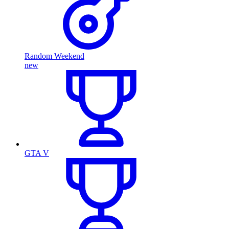
Random Weekend
new
GTA V