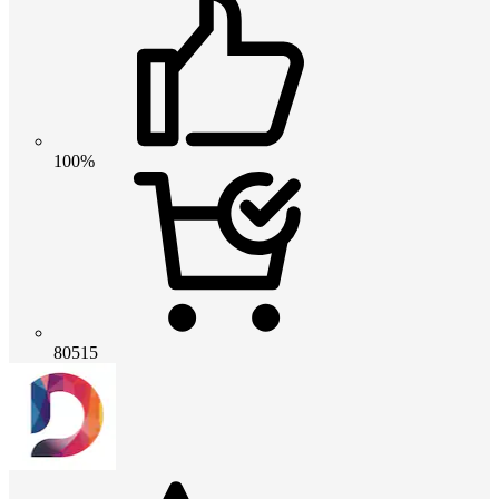
100%
80515