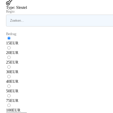
Type
:
Sleutel
Regio:
Bedrag:
15
EUR
20
EUR
25
EUR
30
EUR
40
EUR
50
EUR
75
EUR
100
EUR