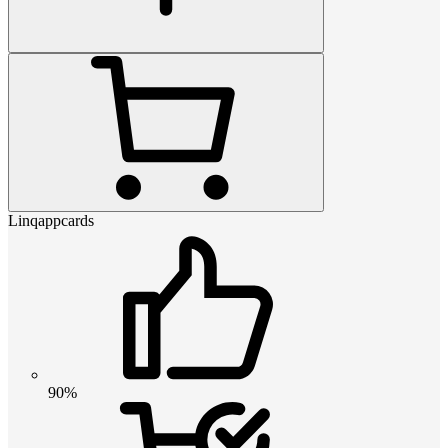
Linqappcards
90%