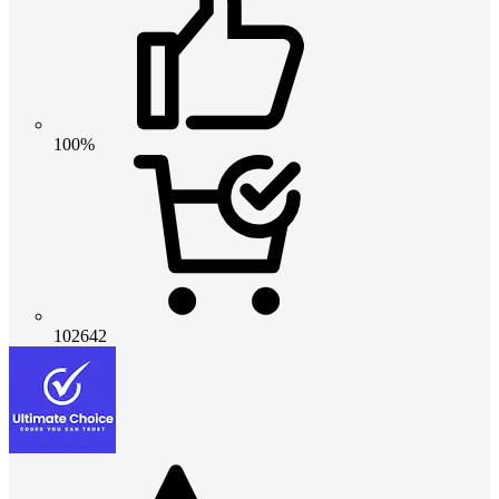
100%
102642