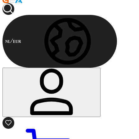
NL
EUR