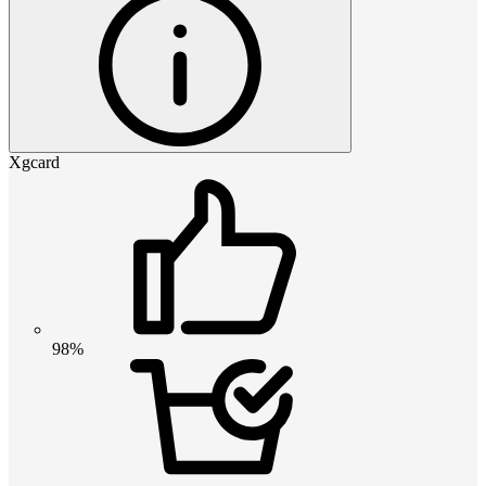
Xgcard
98%