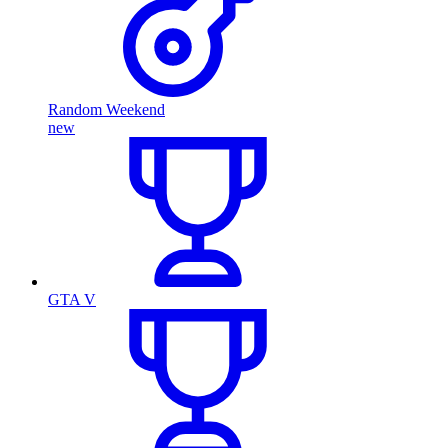
Random Weekend
new
GTA V