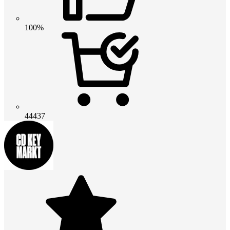
100%
44437