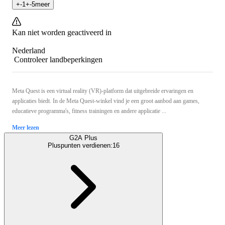
+
-1
+
-5
meer
Kan niet worden geactiveerd in
Nederland
Controleer landbeperkingen
Meta Quest is een virtual reality (VR)-platform dat uitgebreide ervaringen en
applicaties biedt. In de Meta Quest-winkel vind je een groot aanbod aan games,
educatieve programma's, fitness trainingen en andere applicatie ...
Meer lezen
G2A Plus
Pluspunten verdienen:
16