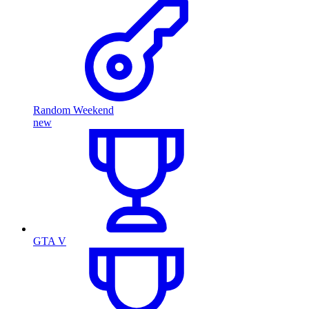
Random Weekend
new
GTA V