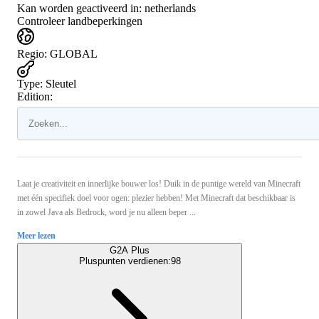
Kan worden geactiveerd in:
netherlands
Controleer landbeperkingen
Regio
:
GLOBAL
Type
:
Sleutel
Edition:
Laat je creativiteit en innerlijke bouwer los! Duik in de puntige wereld van Minecraft
met één specifiek doel voor ogen: plezier hebben! Met Minecraft dat beschikbaar is
in zowel Java als Bedrock, word je nu alleen beper ...
Meer lezen
G2A Plus
Pluspunten verdienen:
98