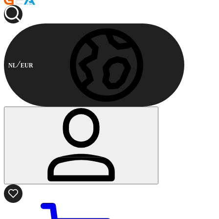
NL
EUR