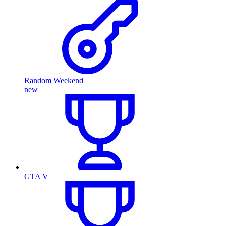
Random Weekend
new
GTA V