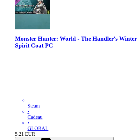
Monster Hunter: World - The Handler's Winter
Spirit Coat PC
Steam
•
Cadeau
•
GLOBAL
5.21
EUR