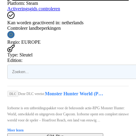
Platform
:
Steam
Activeringsgids controleren
Kan worden geactiveerd in:
netherlands
Controleer landbeperkingen
Regio
:
EUROPE
Type
:
Sleutel
Edition:
Monster Hunter World (PC) - Steam Key - GLOBAL
Deze DLC vereist:
DLC
Iceborne is een uitbreidingspakket voor de bekroonde actie-RPG Monster Hunter:
World, ontwikkeld en uitgegeven door Capcom. Iceborne opent een compleet nieuwe
wereld voor de speler – Hoarfrost Reach, een land van eeuwig ...
Meer lezen