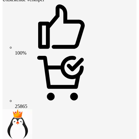
100%
25865