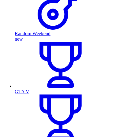
Random Weekend
new
GTA V