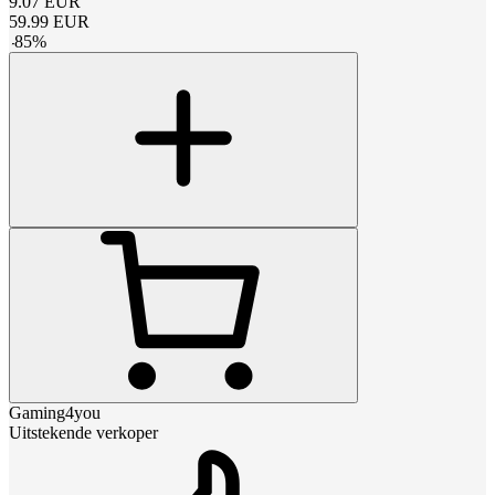
9.07
EUR
59.99
EUR
-
85
%
Gaming4you
Uitstekende verkoper