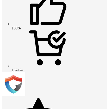
100%
187474