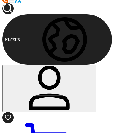
NL
EUR