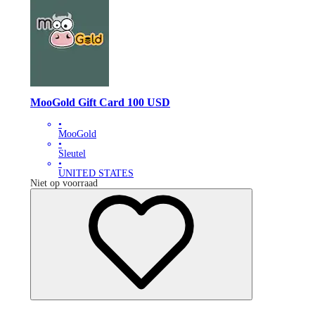
MooGold Gift Card 100 USD
•
MooGold
•
Sleutel
•
UNITED STATES
Niet op voorraad