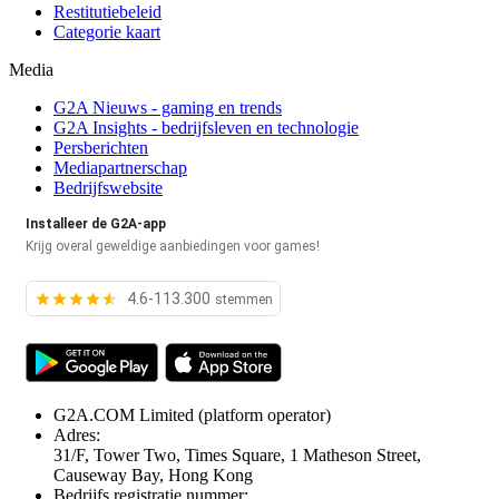
Restitutiebeleid
Categorie kaart
Media
G2A Nieuws - gaming en trends
G2A Insights - bedrijfsleven en technologie
Persberichten
Mediapartnerschap
Bedrijfswebsite
Installeer de G2A-app
Krijg overal geweldige aanbiedingen voor games!
4.6-113.300
stemmen
G2A.COM Limited
(platform operator)
Adres:
31/F, Tower Two, Times Square, 1 Matheson Street,
Causeway Bay, Hong Kong
Bedrijfs registratie nummer: