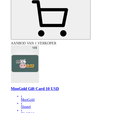
AANBOD VAN 1 VERKOPER
MooGold Gift Card 10 USD
•
MooGold
•
Sleutel
•