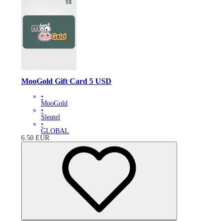
MooGold Gift Card 5 USD
•
MooGold
•
Sleutel
•
GLOBAL
6.50
EUR