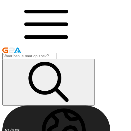
NL
EUR