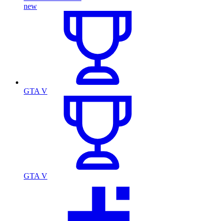
new
GTA V
GTA V