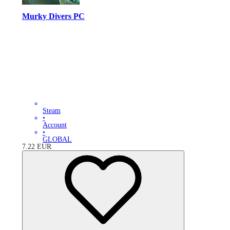
Murky Divers PC
Steam
•
Account
•
GLOBAL
7.22
EUR