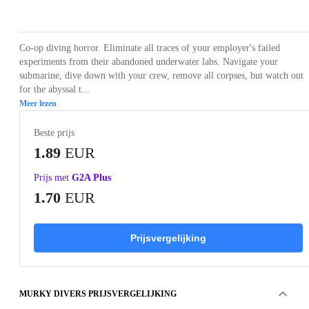
Loading...
Loading...
Loading...
Loading...
Loading
Co-op diving horror. Eliminate all traces of your employer's failed
experiments from their abandoned underwater labs. Navigate your
submarine, dive down with your crew, remove all corpses, but watch out
for the abyssal t...
Meer lezen
Beste prijs
1.89
EUR
Prijs met
G2A Plus
1.70
EUR
Prijsvergelijking
MURKY DIVERS PRIJSVERGELIJKING