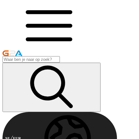
NL
EUR