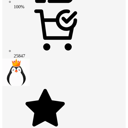
100%
25847