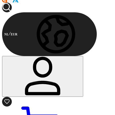
NL
EUR