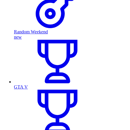
Random Weekend
new
GTA V