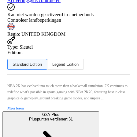
Activeringsgids controleren
Kan niet worden geactiveerd in :
netherlands
Controleer landbeperkingen
Regio
:
UNITED KINGDOM
Type
:
Sleutel
Edition:
Standard Edition
Legend Edition
NBA 2K has evolved into much more than a basketball simulation. 2K continues to
redefine what’s possible in sports gaming with NBA 2K20, featuring best in class
graphics & gameplay, ground breaking game modes, and unpara ...
Meer lezen
G2A Plus
Pluspunten verdienen:
31