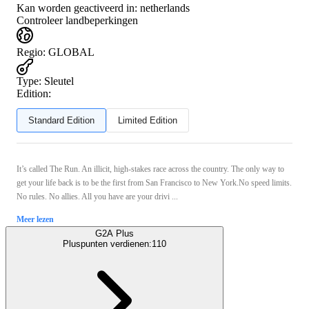
Kan worden geactiveerd in:
netherlands
Controleer landbeperkingen
Regio
:
GLOBAL
Type
:
Sleutel
Edition:
Standard Edition
Limited Edition
It’s called The Run. An illicit, high-stakes race across the country. The only way to
get your life back is to be the first from San Francisco to New York.No speed limits.
No rules. No allies. All you have are your drivi ...
Meer lezen
G2A Plus
Pluspunten verdienen:
110