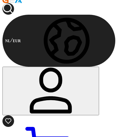
NL
EUR