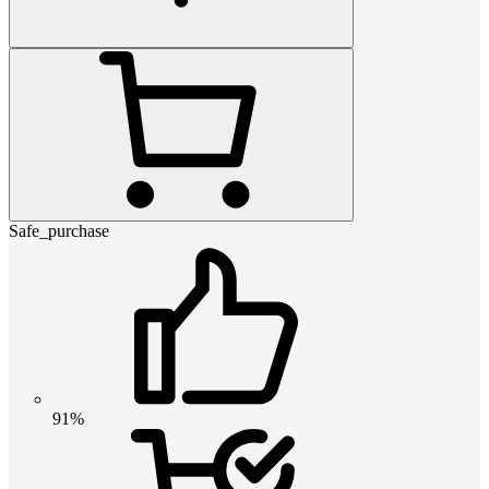
Safe_purchase
91%