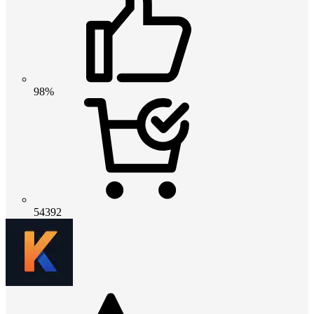
98%
54392