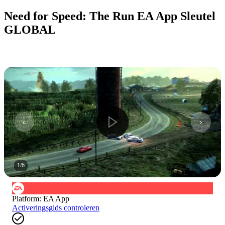
Need for Speed: The Run EA App Sleutel
GLOBAL
1
/
6
Platform
:
EA App
Activeringsgids controleren