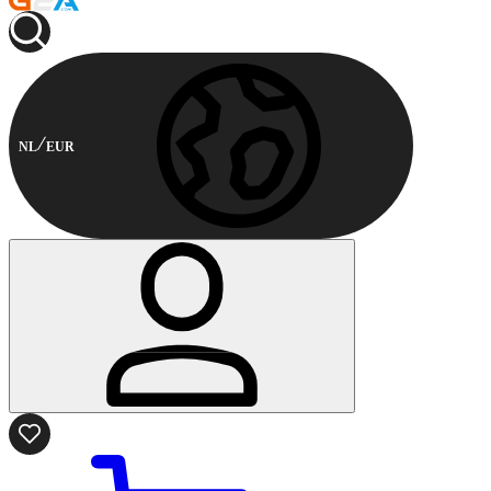
NL
EUR