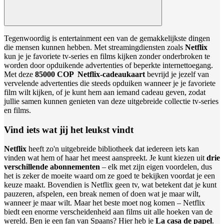
Tegenwoordig is entertainment een van de gemakkelijkste dingen
die mensen kunnen hebben. Met streamingdiensten zoals
Netflix
kun je je favoriete tv-series en films kijken zonder onderbroken te
worden door opduikende advertenties of beperkte internettoegang.
Met deze
85000 COP Netflix-cadeaukaart
bevrijd je jezelf van
vervelende advertenties die steeds opduiken wanneer je je favoriete
film wilt kijken, of je kunt hem aan iemand cadeau geven, zodat
jullie samen kunnen genieten van deze uitgebreide collectie tv-series
en films.
Vind iets wat jij het leukst vindt
Netflix
heeft zo'n uitgebreide bibliotheek dat iedereen iets kan
vinden wat hem of haar het meest aanspreekt. Je kunt kiezen uit
drie
verschillende abonnementen
– elk met zijn eigen voordelen, dus
het is zeker de moeite waard om ze goed te bekijken voordat je een
keuze maakt. Bovendien is Netflix geen tv, wat betekent dat je kunt
pauzeren, afspelen, een break nemen of doen wat je maar wilt,
wanneer je maar wilt. Maar het beste moet nog komen – Netflix
biedt een enorme verscheidenheid aan films uit alle hoeken van de
wereld. Ben je een fan van Spaans? Hier heb je
La casa de papel
.