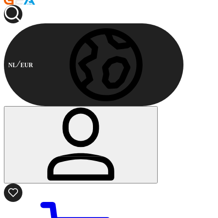
NL
EUR