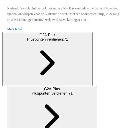
Nintendo Switch Online (ook bekend als NSO) is een online dienst van Nintendo,
speciaal ontworpen voor de Nintendo Switch. Met een abonnement krijg je toegang
tot allerlei handige functies, zoals exclusieve kortingen voo ...
Meer lezen
G2A Plus
Pluspunten verdienen:
71
G2A Plus
Pluspunten verdienen:
71