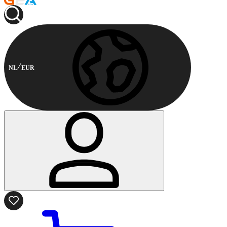
NL
EUR