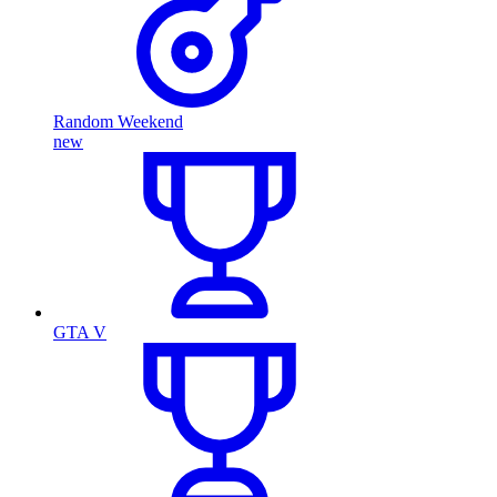
Random Weekend
new
GTA V