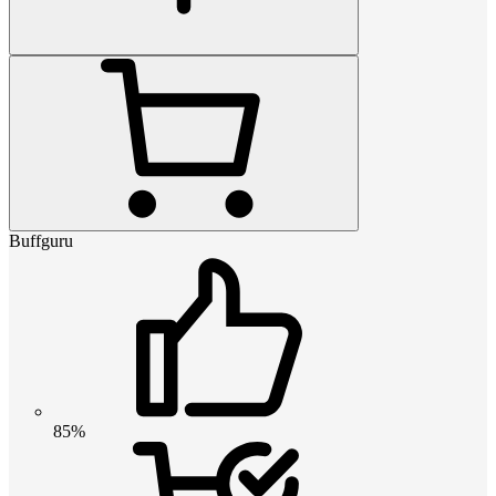
Buffguru
85%