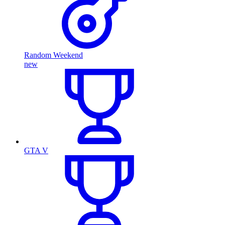
Random Weekend
new
GTA V