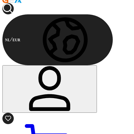
NL
EUR