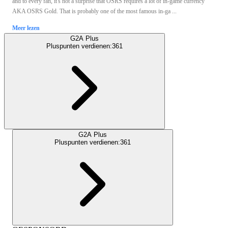
and to every fan, it's not a surprise that OSRS requires a lot of in-game currency
AKA OSRS Gold. That is probably one of the most famous in-ga ...
Meer lezen
G2A Plus
Pluspunten verdienen:
361
G2A Plus
Pluspunten verdienen:
361