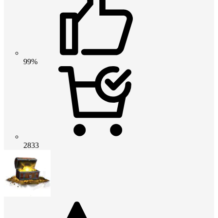
99%
2833