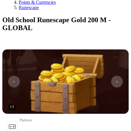
Points & Currencies
Runescape
Old School Runescape Gold 200 M -
GLOBAL
1
/
1
Platform
: