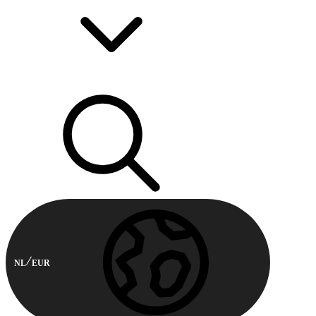
NL
EUR