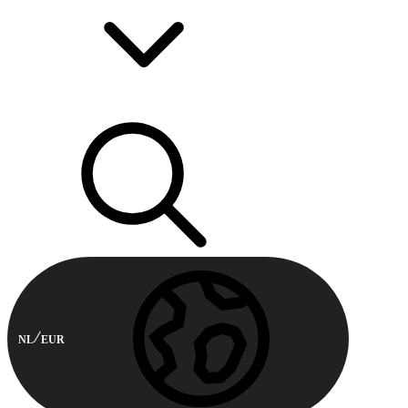
NL
EUR