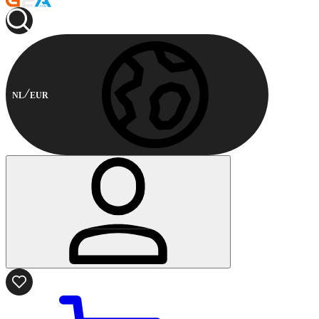
NL
EUR