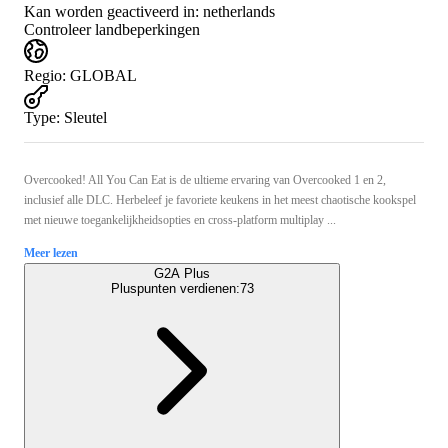
Kan worden geactiveerd in:
netherlands
Controleer landbeperkingen
Regio
:
GLOBAL
Type
:
Sleutel
Overcooked! All You Can Eat is de ultieme ervaring van Overcooked 1 en 2,
inclusief alle DLC. Herbeleef je favoriete keukens in het meest chaotische kookspel
met nieuwe toegankelijkheidsopties en cross-platform multiplay ...
Meer lezen
G2A Plus
Pluspunten verdienen:
73