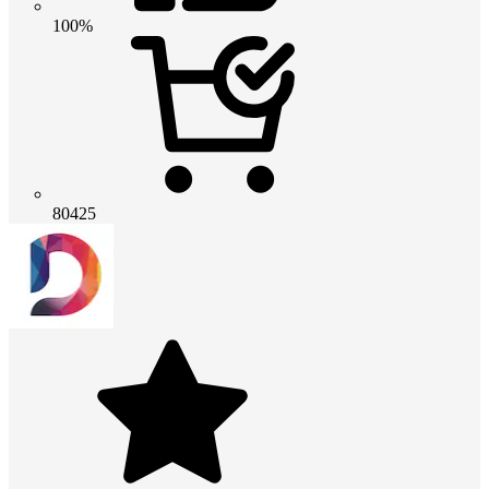
100%
80425