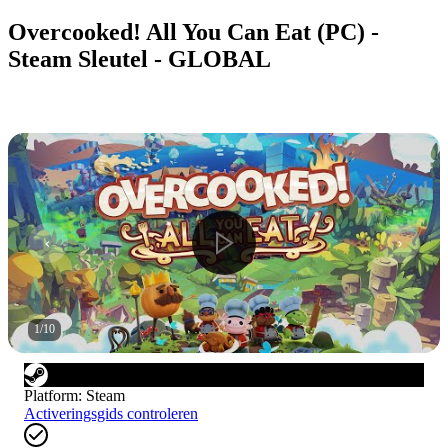
Overcooked! All You Can Eat (PC) -
Steam Sleutel - GLOBAL
1
/
10
Platform
:
Steam
Activeringsgids controleren