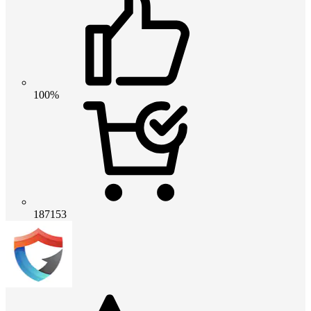
100%
187153