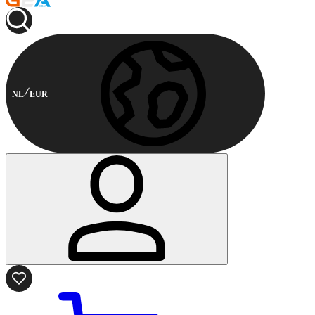
NL
EUR