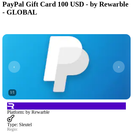
PayPal Gift Card 100 USD - by Rewarble
- GLOBAL
1
/
1
Platform
:
by Rewarble
Type
:
Sleutel
Regio: