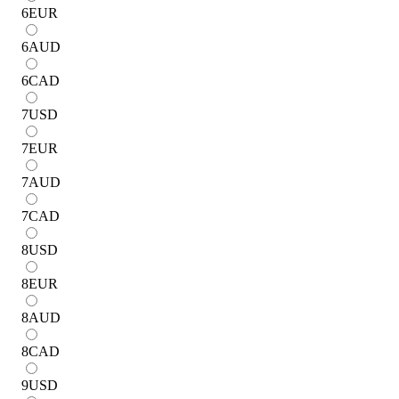
6
EUR
6
AUD
6
CAD
7
USD
7
EUR
7
AUD
7
CAD
8
USD
8
EUR
8
AUD
8
CAD
9
USD