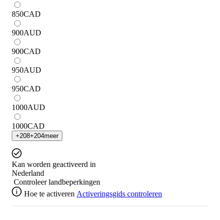
850
CAD
900
AUD
900
CAD
950
AUD
950
CAD
1000
AUD
1000
CAD
+
208
+
204
meer
Kan worden geactiveerd in
Nederland
Controleer landbeperkingen
Hoe te activeren
Activeringsgids controleren