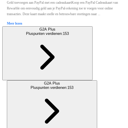
Geld toevoegen aan PayPal met een cadeaukaartKoop een PayPal Cadeaukaart van
Rewarble om eenvoudig geld aan je PayPal-rekening toe te voegen voor online
transacties. Deze kaart maakt snelle en betrouwbare stortingen naar ...
Meer lezen
G2A Plus
Pluspunten verdienen:
153
G2A Plus
Pluspunten verdienen:
153