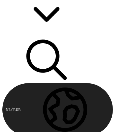
NL
EUR