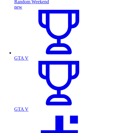
Random Weekend
new
GTA V
GTA V