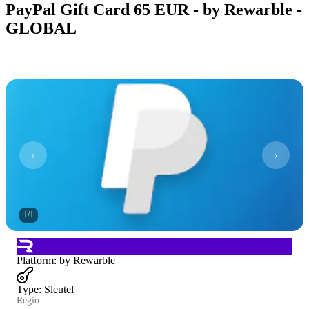
PayPal Gift Card 65 EUR - by Rewarble -
GLOBAL
1
/
1
Platform
:
by Rewarble
Type
:
Sleutel
Regio: