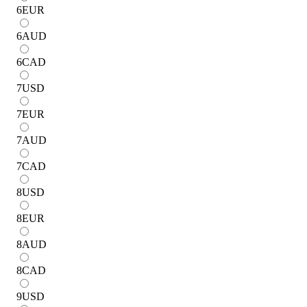
6
EUR
6
AUD
6
CAD
7
USD
7
EUR
7
AUD
7
CAD
8
USD
8
EUR
8
AUD
8
CAD
9
USD