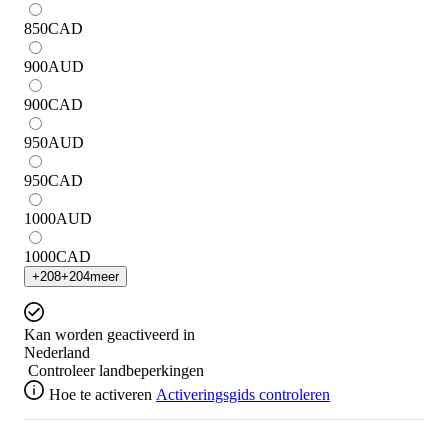
850
CAD
900
AUD
900
CAD
950
AUD
950
CAD
1000
AUD
1000
CAD
+
208
+
204
meer
Kan worden geactiveerd in
Nederland
Controleer landbeperkingen
Hoe te activeren
Activeringsgids controleren