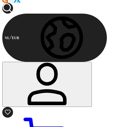
NL
EUR