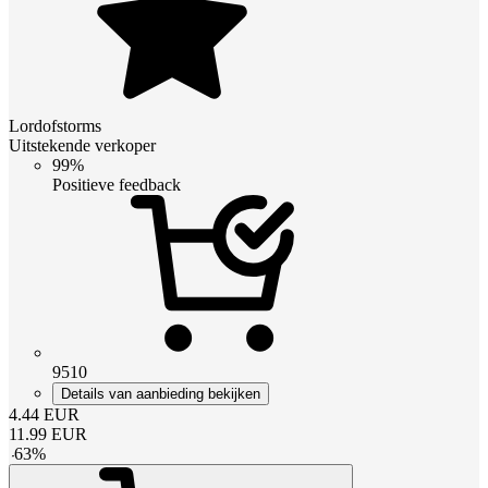
Lordofstorms
Uitstekende verkoper
99%
Positieve feedback
9510
Details van aanbieding bekijken
4.44
EUR
11.99
EUR
-
63
%