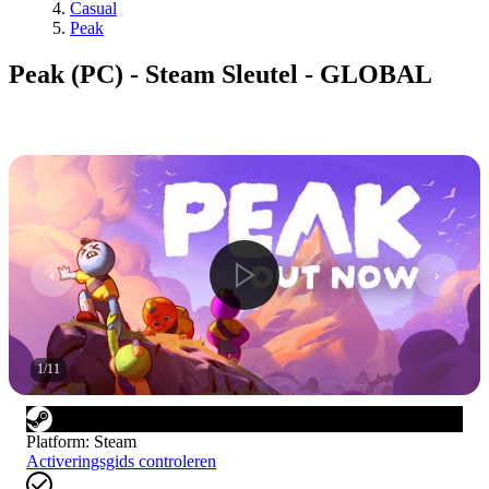
Casual
Peak
Peak (PC) - Steam Sleutel - GLOBAL
1
/
11
Platform
:
Steam
Activeringsgids controleren