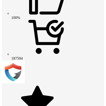
100%
187594