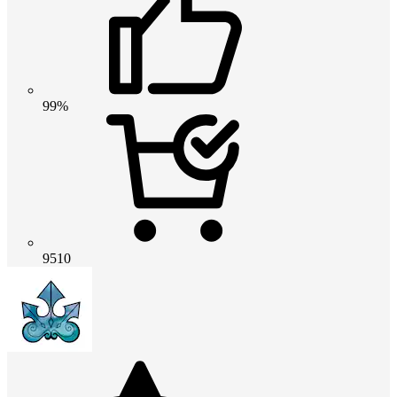
99%
9510