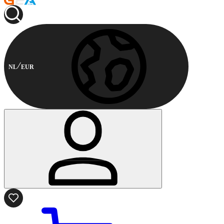
NL
EUR