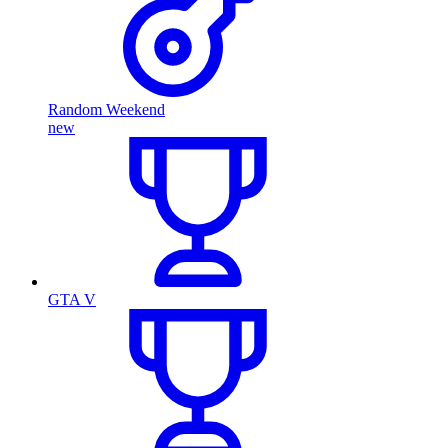
Random Weekend
new
GTA V