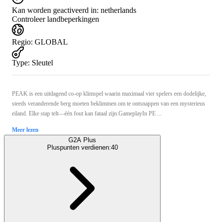
Kan worden geactiveerd in:
netherlands
Controleer landbeperkingen
Regio
:
GLOBAL
Type
:
Sleutel
PEAK is een uitdagend co-op klimspel waarin maximaal vier spelers een dodelijke,
steeds veranderende berg moeten beklimmen om te ontsnappen van een mysterieus
eiland. Elke stap telt—één fout kan fataal zijn.GameplayIn PE ...
Meer lezen
G2A Plus
Pluspunten verdienen:
40