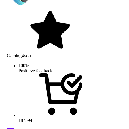
Gaming4you
100
%
Positieve feedback
187594