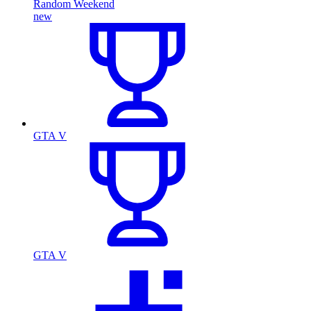
Random Weekend
new
GTA V
GTA V