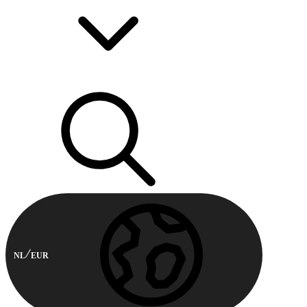
NL
EUR