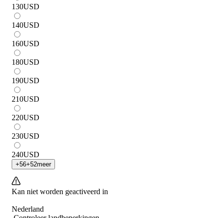
130
USD
140
USD
160
USD
180
USD
190
USD
210
USD
220
USD
230
USD
240
USD
+
56
+
52
meer
Kan niet worden geactiveerd in
Nederland
Controleer landbeperkingen