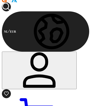
NL
EUR