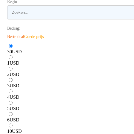
Regio:
Bedrag:
Beste deal
Goede prijs
30
USD
1
USD
2
USD
3
USD
4
USD
5
USD
6
USD
10
USD