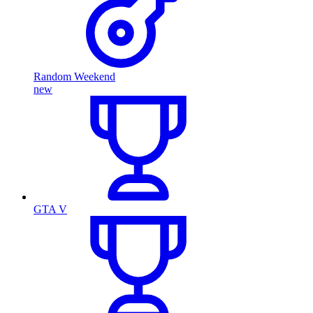
Random Weekend
new
GTA V