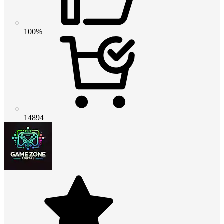
100%
14894