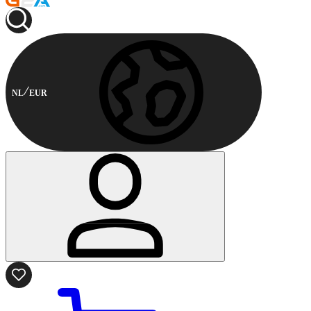
NL
EUR