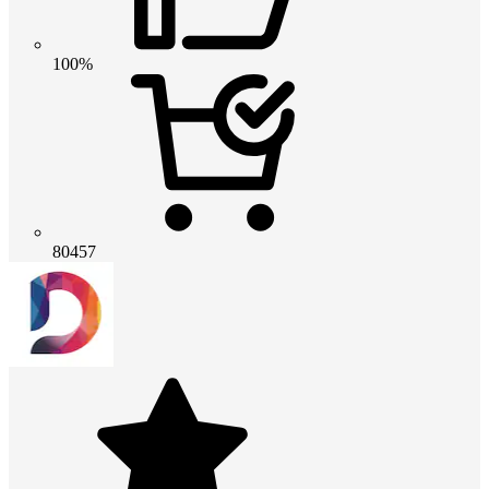
100%
80457