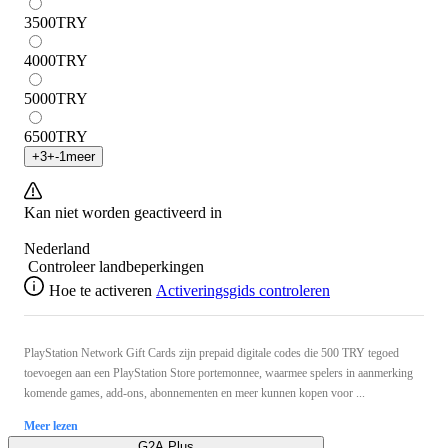
3500
TRY
4000
TRY
5000
TRY
6500
TRY
+
3
+
-1
meer
Kan niet worden geactiveerd in
Nederland
Controleer landbeperkingen
Hoe te activeren
Activeringsgids controleren
PlayStation Network Gift Cards zijn prepaid digitale codes die 500 TRY tegoed
toevoegen aan een PlayStation Store portemonnee, waarmee spelers in aanmerking
komende games, add-ons, abonnementen en meer kunnen kopen voor ...
Meer lezen
G2A Plus