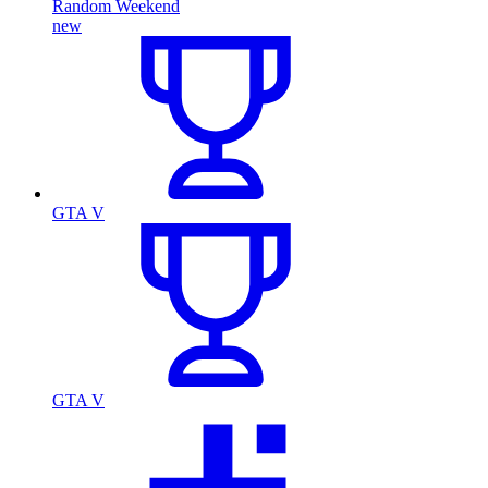
Random Weekend
new
GTA V
GTA V