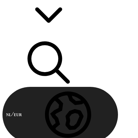
NL
EUR