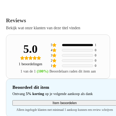
Reviews
Bekijk wat onze klanten van deze titel vinden
5.0
5
1
4
0
3
0
2
0
1 beoordelingen
1
0
1 van de 1
(100%)
Beoordelaars raden dit item aan
Beoordeel dit item
Ontvang
5% korting
op je volgende aankoop als dank
Item beoordelen
Alleen ingelogde klanten met minimaal 1 aankoop kunnen een review schrijven