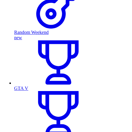
Random Weekend
new
GTA V