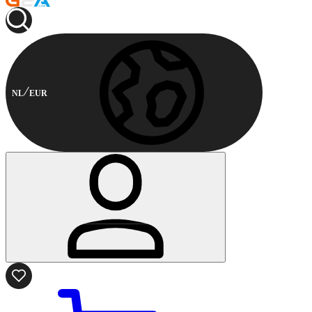
NL
EUR