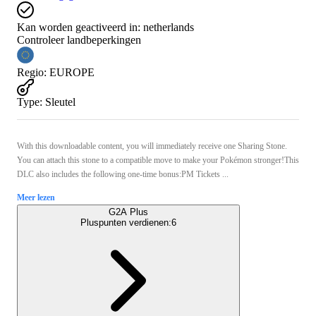
Kan worden geactiveerd in:
netherlands
Controleer landbeperkingen
Regio
:
EUROPE
Type
:
Sleutel
With this downloadable content, you will immediately receive one Sharing Stone.
You can attach this stone to a compatible move to make your Pokémon stronger!This
DLC also includes the following one-time bonus:PM Tickets ...
Meer lezen
G2A Plus
Pluspunten verdienen:
6