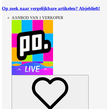
Op zoek naar vergelijkbare artikelen? Alsjeblieft!
AANBOD VAN 1 VERKOPER