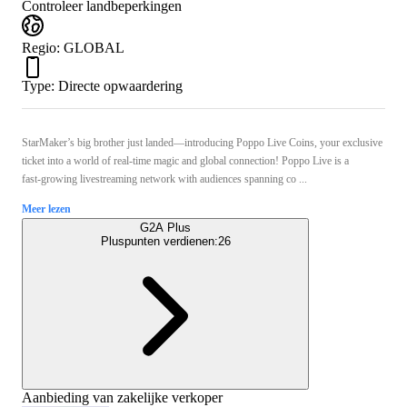
Controleer landbeperkingen
Regio
:
GLOBAL
Type
:
Directe opwaardering
StarMaker’s big brother just landed—introducing Poppo Live Coins, your exclusive
ticket into a world of real-time magic and global connection! Poppo Live is a
fast‑growing livestreaming network with audiences spanning co ...
Meer lezen
G2A Plus
Pluspunten verdienen:
26
Aanbieding van zakelijke verkoper