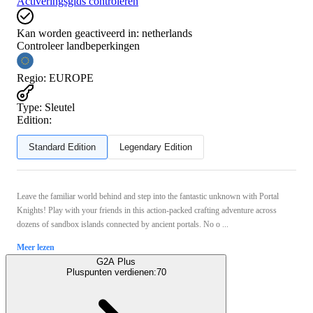
Activeringsgids controleren
Kan worden geactiveerd in:
netherlands
Controleer landbeperkingen
Regio
:
EUROPE
Type
:
Sleutel
Edition:
Standard Edition
Legendary Edition
Leave the familiar world behind and step into the fantastic unknown with Portal
Knights! Play with your friends in this action-packed crafting adventure across
dozens of sandbox islands connected by ancient portals. No o ...
Meer lezen
G2A Plus
Pluspunten verdienen:
70