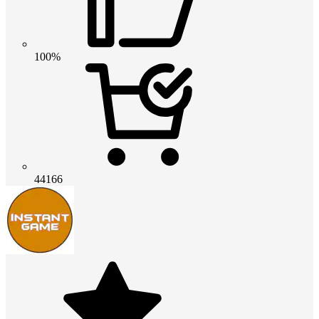
100%
44166