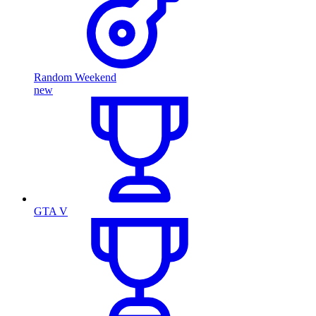
Random Weekend
new
GTA V