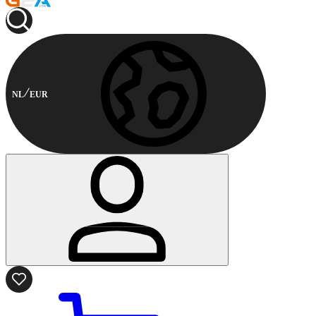
NL
EUR