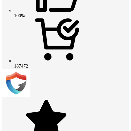
100%
187472