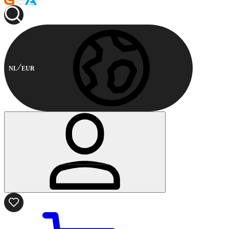
NL
EUR