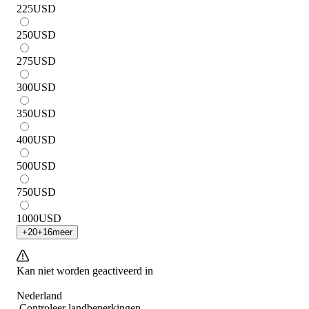
225
USD
250
USD
275
USD
300
USD
350
USD
400
USD
500
USD
750
USD
1000
USD
+
20
+
16
meer
Kan niet worden geactiveerd in
Nederland
Controleer landbeperkingen