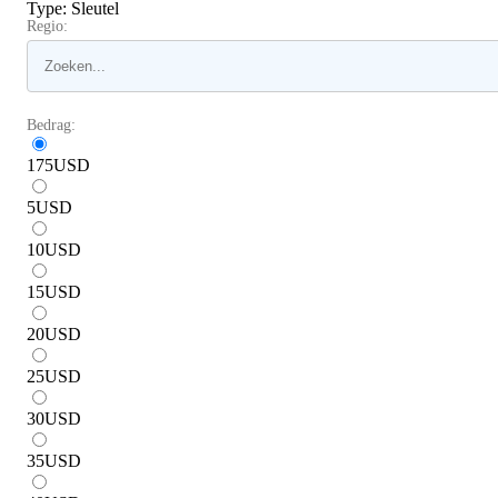
Type
:
Sleutel
Regio:
Bedrag:
175
USD
5
USD
10
USD
15
USD
20
USD
25
USD
30
USD
35
USD