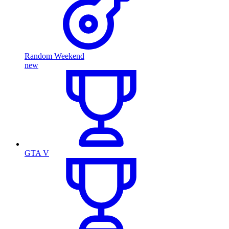
Random Weekend
new
GTA V