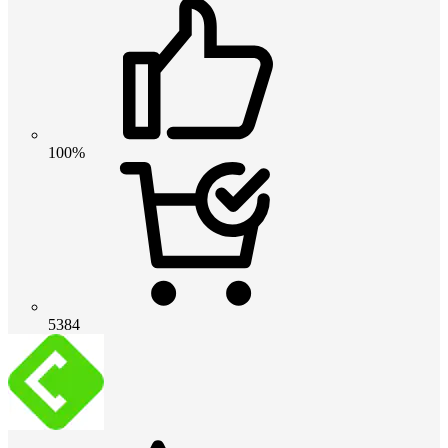
100%
5384