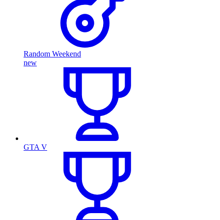
Random Weekend
new
GTA V