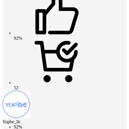
92%
52
Yupbe_llc
92%