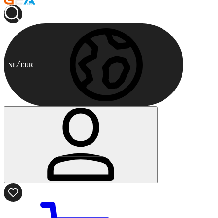
NL
EUR