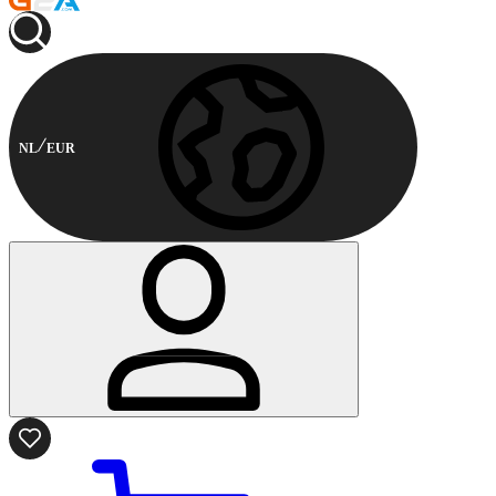
NL
EUR