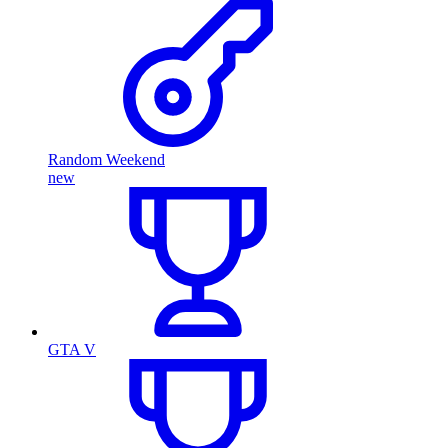
Random Weekend
new
GTA V