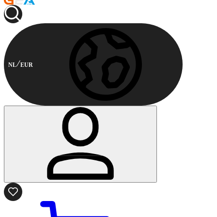
NL
EUR