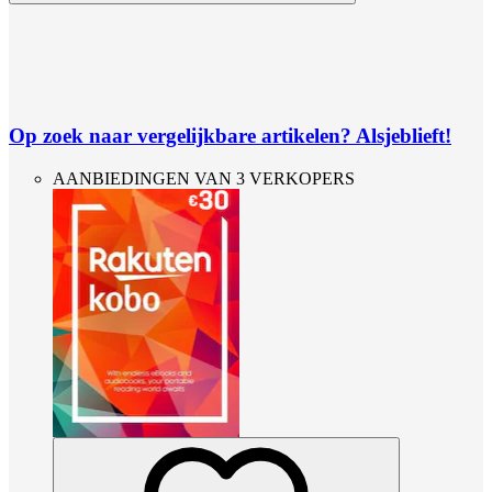
Op zoek naar vergelijkbare artikelen? Alsjeblieft!
AANBIEDINGEN VAN 3 VERKOPERS