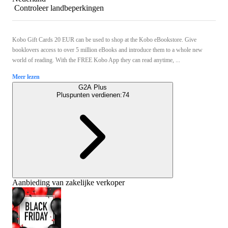
Controleer landbeperkingen
Kobo Gift Cards 20 EUR can be used to shop at the Kobo eBookstore. Give
booklovers access to over 5 million eBooks and introduce them to a whole new
world of reading. With the FREE Kobo App they can read anytime, ...
Meer lezen
G2A Plus
Pluspunten verdienen:
74
Aanbieding van zakelijke verkoper