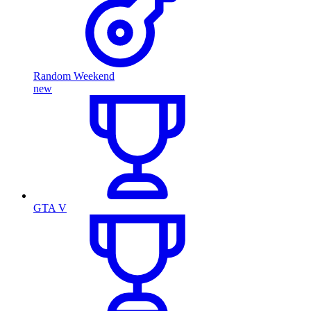
Random Weekend
new
GTA V