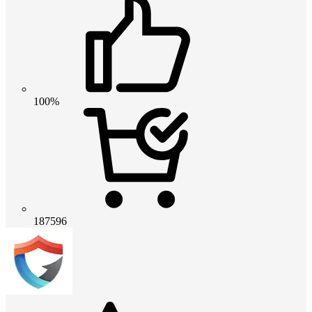
100%
187596