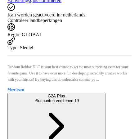
Activeringsgids controleren
Kan worden geactiveerd in:
netherlands
Controleer landbeperkingen
Regio
:
GLOBAL
Type
:
Sleutel
Random Roblox DLC is your best chance to get the most surprising extra for your
favorite game. Use it to have even more fun developing incredibly creative worlds
with your friends! By buying this downloadable content, yo ...
Meer lezen
G2A Plus
Pluspunten verdienen:
19