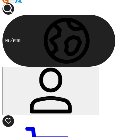
NL
EUR