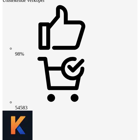
Uitstekende verkoper
98%
54583