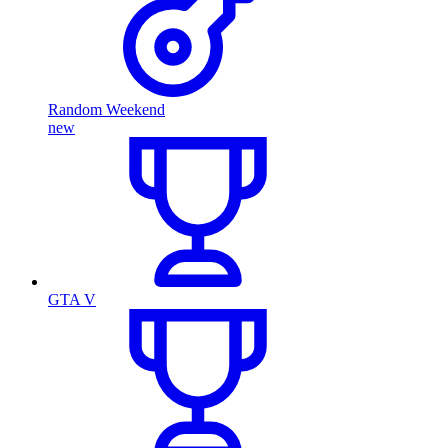
Random Weekend
new
GTA V