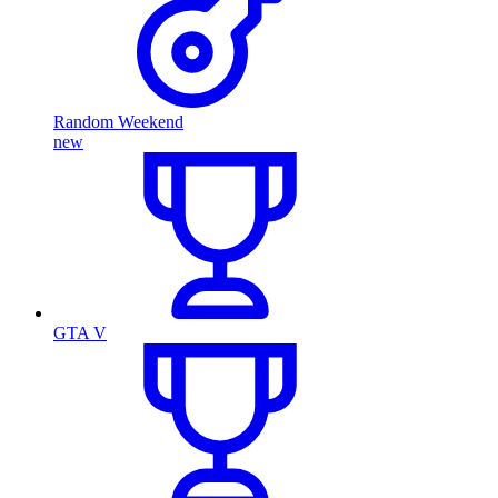
Random Weekend
new
GTA V