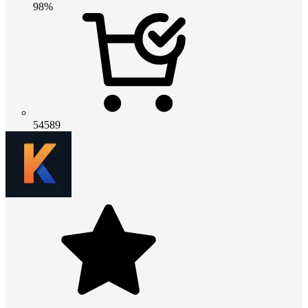
98%
54589