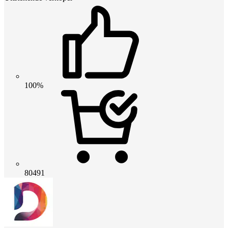
100%
80491