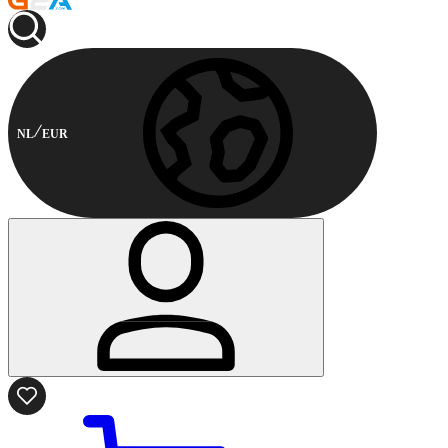
NL
EUR