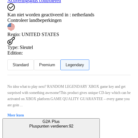
Activeringsgids controleren
Kan niet worden geactiveerd in :
netherlands
Controleer landbeperkingen
Regio
:
UNITED STATES
Type
:
Sleutel
Edition:
Standard
Premium
Legendary
No idea what to play next? RANDOM LEGENDARY XBOX game key and get
surprised with something awesome!This product gives unique CD-key which can be
activated on XBOX platform.GAME QUALITY GUARANTEE – every game you
are goin ...
Meer lezen
G2A Plus
Pluspunten verdienen:
92