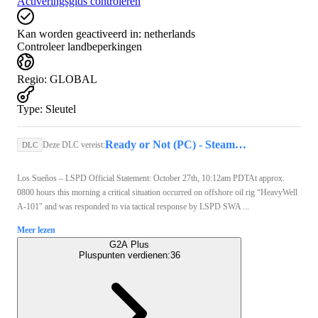
Activeringsgids controleren
Kan worden geactiveerd in:
netherlands
Controleer landbeperkingen
Regio
:
GLOBAL
Type
:
Sleutel
Ready or Not (PC) - Steam Key - GLOBAL
Deze DLC vereist:
DLC
Los Sueños – LSPD Official Statement: October 27th, 10:12am PDTAt approx.
0800 hours this morning a critical situation occurred on offshore oil rig “HeavyWell
A-101" and was responded to via tactical response by LSPD SWA ...
Meer lezen
G2A Plus
Pluspunten verdienen:
36