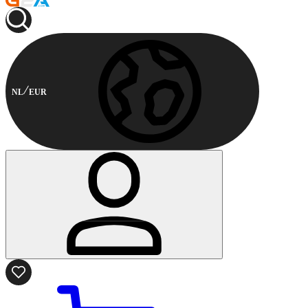
NL
EUR