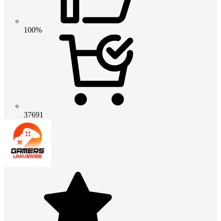
100%
37691