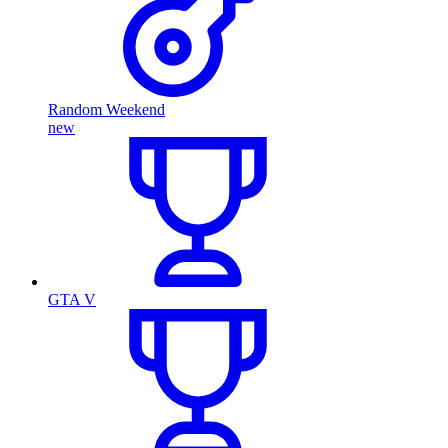
Random Weekend
new
GTA V